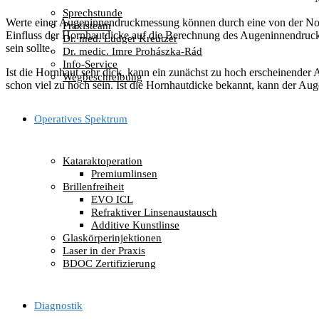
Sprechstunde
Werte einer Augeninnendruckmessung können durch eine von der Nor
Praxisteam
Einfluss der Hornhautdicke auf die Berechnung des Augeninnendruck
Dr. med. Ludger Kreutzer
sein sollte.
Dr. medic. Imre Prohászka-Rád
Info-Service
Ist die Hornhaut sehr dick, kann ein zunächst zu hoch erscheinende
Wegbeschreibung
schon viel zu hoch sein. Ist die Hornhautdicke bekannt, kann der Au
Operatives Spektrum
Kataraktoperation
Premiumlinsen
Brillenfreiheit
EVO ICL
Refraktiver Linsenaustausch
Additive Kunstlinse
Glaskörperinjektionen
Laser in der Praxis
BDOC Zertifizierung
Diagnostik