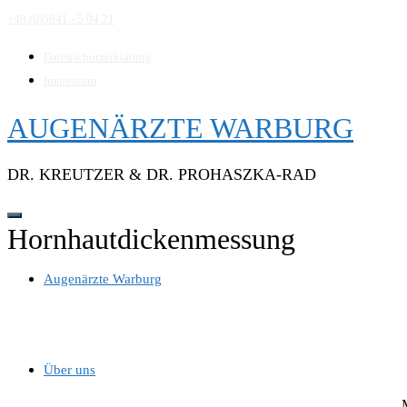
Direkt
+49 (0)5641 - 5 04 21
zum
Inhalt
Datenschutzerklärung
Impressum
AUGENÄRZTE WARBURG
DR. KREUTZER & DR. PROHASZKA-RAD
Hornhautdickenmessung
Augenärzte Warburg
Über uns