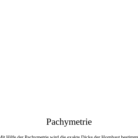
Pachymetrie
Mit Hilfe der Pachymetrie wird die exakte Dicke der Hornhaut bestimmt