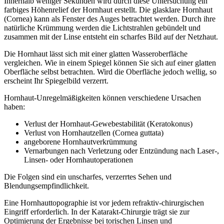
Innerhalb weniger Sekunden wird durch diese Untersuchung ein
farbiges Höhenrelief der Hornhaut erstellt. Die glasklare Hornhaut
(Cornea) kann als Fenster des Auges betrachtet werden. Durch ihre
natürliche Krümmung werden die Lichtstrahlen gebündelt und
zusammen mit der Linse entsteht ein scharfes Bild auf der Netzhaut.
Die Hornhaut lässt sich mit einer glatten Wasseroberfläche
vergleichen. Wie in einem Spiegel können Sie sich auf einer glatten
Oberfläche selbst betrachten. Wird die Oberfläche jedoch wellig, so
erscheint Ihr Spiegelbild verzerrt.
Hornhaut-Unregelmäßigkeiten können verschiedene Ursachen
haben:
Verlust der Hornhaut-Gewebestabilität (Keratokonus)
Verlust von Hornhautzellen (Cornea guttata)
angeborene Hornhautverkrümmung
Vernarbungen nach Verletzung oder Entzündung nach Laser-,
Linsen- oder Hornhautoperationen
Die Folgen sind ein unscharfes, verzerrtes Sehen und
Blendungsempfindlichkeit.
Eine Hornhauttopographie ist vor jedem refraktiv-chirurgischen
Eingriff erforderlich. In der Katarakt-Chirurgie trägt sie zur
Optimierung der Ergebnisse bei torischen Linsen und