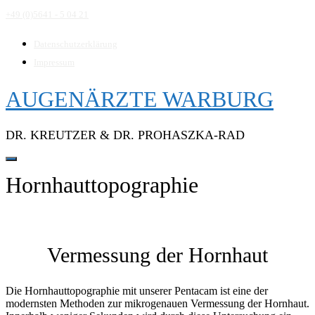
Direkt
+49 (0)5641 - 5 04 21
zum
Inhalt
Datenschutzerklärung
Impressum
AUGENÄRZTE WARBURG
DR. KREUTZER & DR. PROHASZKA-RAD
Hornhauttopographie
Vermessung der Hornhaut
Die Hornhauttopographie mit unserer Pentacam ist eine der
modernsten Methoden zur mikrogenauen Vermessung der Hornhaut.