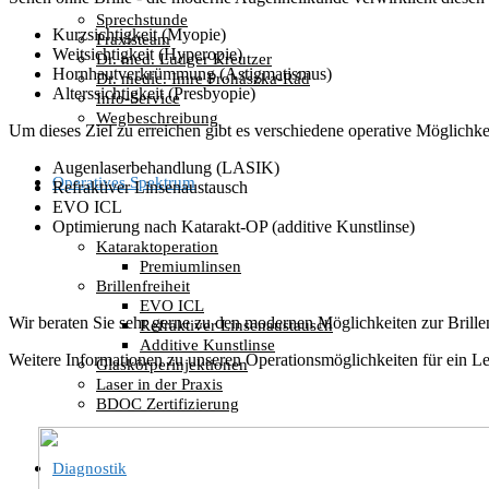
Sprechstunde
Kurzsichtigkeit (Myopie)
Praxisteam
Weitsichtigkeit (Hyperopie)
Dr. med. Ludger Kreutzer
Hornhautverkrümmung (Astigmatismus)
Dr. medic. Imre Prohászka-Rád
Alterssichtigkeit (Presbyopie)
Info-Service
Wegbeschreibung
Um dieses Ziel zu erreichen gibt es verschiedene operative Möglichke
Augenlaserbehandlung (LASIK)
Operatives Spektrum
Refraktiver Linsenaustausch
EVO ICL
Optimierung nach Katarakt-OP (additive Kunstlinse)
Kataraktoperation
Premiumlinsen
Brillenfreiheit
EVO ICL
Wir beraten Sie sehr gerne zu den modernen Möglichkeiten zur Brillen
Refraktiver Linsenaustausch
Additive Kunstlinse
Weitere Informationen zu unseren Operationsmöglichkeiten für ein Leb
Glaskörperinjektionen
Laser in der Praxis
BDOC Zertifizierung
Diagnostik