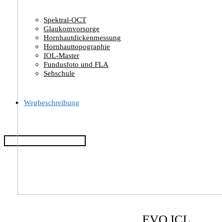
Spektral-OCT
Glaukomvorsorge
Hornhautdickenmessung
Hornhauttopographie
IOL-Master
Fundusfoto und FLA
Sehschule
Wegbeschreibung
EVO ICL