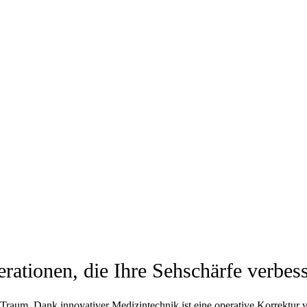
rationen, die Ihre Sehschärfe verbes
Traum. Dank innovativer Medizintechnik ist eine operative Korrektur v