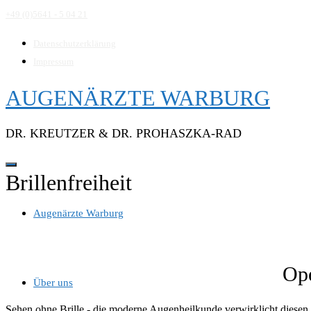
Direkt
+49 (0)5641 - 5 04 21
zum
Inhalt
Datenschutzerklärung
Impressum
AUGENÄRZTE WARBURG
DR. KREUTZER & DR. PROHASZKA-RAD
Brillenfreiheit
Augenärzte Warburg
Ope
Über uns
Sehen ohne Brille - die moderne Augenheilkunde verwirklicht diesen 